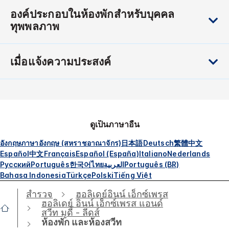
องค์ประกอบในห้องพักสำหรับบุคคล
ทุพพลภาพ
เมื่อแจ้งความประสงค์
ดูเป็นภาษาอื่น
อังกฤษ
ภาษาอังกฤษ (สหราชอาณาจักร)
日本語
Deutsch
繁體中文
Español
中文
Français
Español (España)
Italiano
Nederlands
Русский
Português
한국어
ไทย
العربية
Português (BR)
Bahasa Indonesia
Türkçe
Polski
Tiếng Việt
สำรวจ
ฮอลิเดย์อินน์ เอ็กซ์เพรส
ฮอลิเดย์ อินน์ เอ็กซ์เพรส แอนด์
สวีท มูดี้ - ลีดส์
ห้องพัก และห้องสวีท