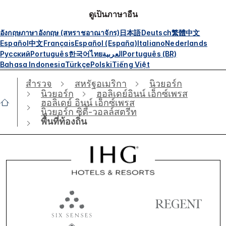
ดูเป็นภาษาอื่น
อังกฤษ
ภาษาอังกฤษ (สหราชอาณาจักร)
日本語
Deutsch
繁體中文
Español
中文
Français
Español (España)
Italiano
Nederlands
Русский
Português
한국어
ไทย
العربية
Português (BR)
Bahasa Indonesia
Türkçe
Polski
Tiếng Việt
สำรวจ
สหรัฐอเมริกา
นิวยอร์ก
นิวยอร์ก
ฮอลิเดย์อินน์ เอ็กซ์เพรส
ฮอลิเดย์ อินน์ เอ็กซ์เพรส
นิวยอร์ก ซิตี้-วอลล์สตรีท
พื้นที่ท้องถิ่น