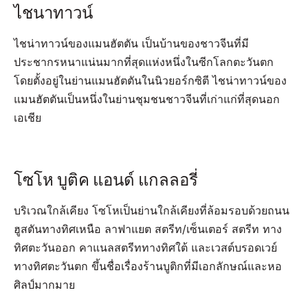
ไชนาทาวน์
ไชน่าทาวน์ของแมนฮัตตัน เป็นบ้านของชาวจีนที่มี
ประชากรหนาแน่นมากที่สุดแห่งหนึ่งในซีกโลกตะวันตก
โดยตั้งอยู่ในย่านแมนฮัตตันในนิวยอร์กซิตี ไชน่าทาวน์ของ
แมนฮัตตันเป็นหนึ่งในย่านชุมชนชาวจีนที่เก่าแก่ที่สุดนอก
เอเชีย
โซโห บูติค แอนด์ แกลลอรี่
บริเวณใกล้เคียง โซโหเป็นย่านใกล้เคียงที่ล้อมรอบด้วยถนน
ฮูสตันทางทิศเหนือ ลาฟาแยต สตรีท/เซ็นเตอร์ สตรีท ทาง
ทิศตะวันออก คาแนลสตรีททางทิศใต้ และเวสต์บรอดเวย์
ทางทิศตะวันตก ขึ้นชื่อเรื่องร้านบูติกที่มีเอกลักษณ์และหอ
ศิลป์มากมาย