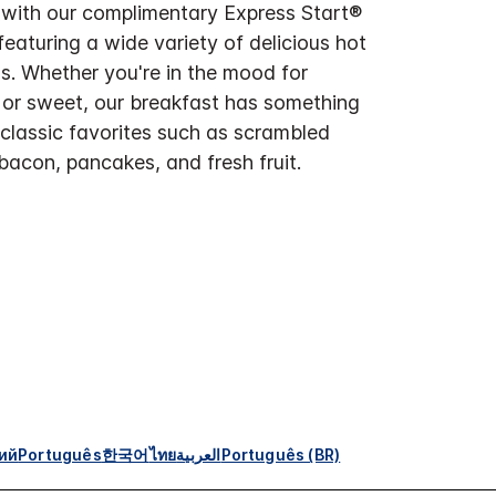
 with our complimentary Express Start®
featuring a wide variety of delicious hot
s. Whether you're in the mood for
or sweet, our breakfast has something
 classic favorites such as scrambled
bacon, pancakes, and fresh fruit.
ий
Português
한국어
ไทย
العربية
Português (BR)