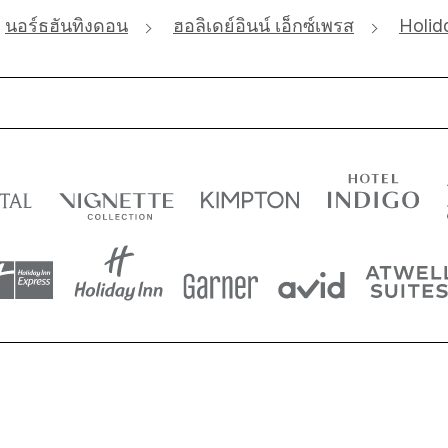
นอร์ธฮันทิงดอน
ฮอลิเดย์อินน์ เอ็กซ์เพรส
Holid