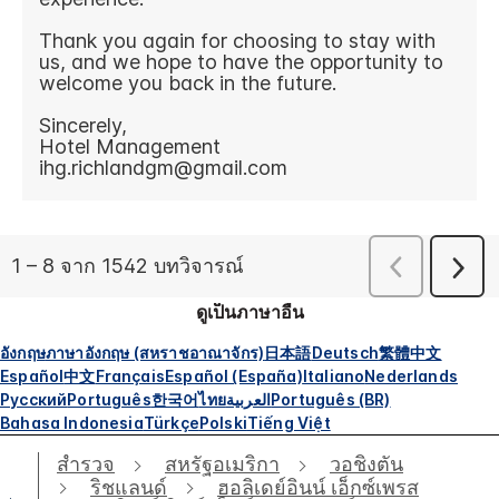
ดูเป็นภาษาอื่น
อังกฤษ
ภาษาอังกฤษ (สหราชอาณาจักร)
日本語
Deutsch
繁體中文
Español
中文
Français
Español (España)
Italiano
Nederlands
Русский
Português
한국어
ไทย
العربية
Português (BR)
Bahasa Indonesia
Türkçe
Polski
Tiếng Việt
สำรวจ
สหรัฐอเมริกา
วอชิงตัน
ริชแลนด์
ฮอลิเดย์อินน์ เอ็กซ์เพรส