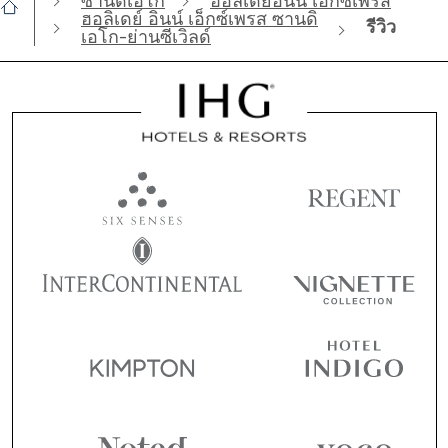
ซานดิเอโก
ฮอลิเดย์อินน์ เอ็กซ์เพรส
ฮอลิเดย์ อินน์ เอ็กซ์เพรส ซานดิ
รีวิว
เอโก-ย่านซีเวิลด์