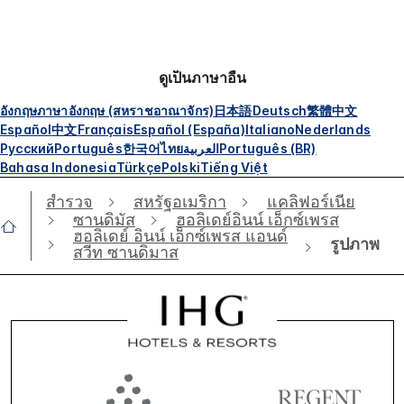
ดูเป็นภาษาอื่น
อังกฤษ
ภาษาอังกฤษ (สหราชอาณาจักร)
日本語
Deutsch
繁體中文
Español
中文
Français
Español (España)
Italiano
Nederlands
Русский
Português
한국어
ไทย
العربية
Português (BR)
Bahasa Indonesia
Türkçe
Polski
Tiếng Việt
สำรวจ
สหรัฐอเมริกา
แคลิฟอร์เนีย
ซานดิมัส
ฮอลิเดย์อินน์ เอ็กซ์เพรส
ฮอลิเดย์ อินน์ เอ็กซ์เพรส แอนด์
รูปภาพ
สวีท ซานดิมาส