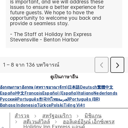
ดูเป็นภาษาอื่น
อังกฤษ
ภาษาอังกฤษ (สหราชอาณาจักร)
日本語
Deutsch
繁體中文
Español
中文
Français
Español (España)
Italiano
Nederlands
Русский
Português
한국어
ไทย
العربية
Português (BR)
Bahasa Indonesia
Türkçe
Polski
Tiếng Việt
สำรวจ
สหรัฐอเมริกา
มิชิแกน
สตีเวนส์วิลล์
ฮอลิเดย์อินน์ เอ็กซ์เพรส
Holiday Inn Express แอนด์