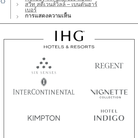
สวีท สตีเวนส์วิลล์ – เบนตันฮาร์
เบอร์
การแสดงความเห็น