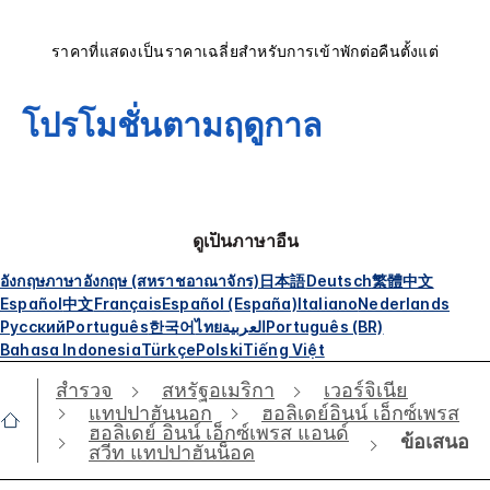
ราคาที่แสดงเป็นราคาเฉลี่ยสำหรับการเข้าพักต่อคืนตั้งแต่
โปรโมชั่นตามฤดูกาล
ดูเป็นภาษาอื่น
อังกฤษ
ภาษาอังกฤษ (สหราชอาณาจักร)
日本語
Deutsch
繁體中文
Español
中文
Français
Español (España)
Italiano
Nederlands
Русский
Português
한국어
ไทย
العربية
Português (BR)
Bahasa Indonesia
Türkçe
Polski
Tiếng Việt
สำรวจ
สหรัฐอเมริกา
เวอร์จิเนีย
แทปปาฮันนอก
ฮอลิเดย์อินน์ เอ็กซ์เพรส
ฮอลิเดย์ อินน์ เอ็กซ์เพรส แอนด์
ข้อเสนอ
สวีท แทปปาฮันน็อค