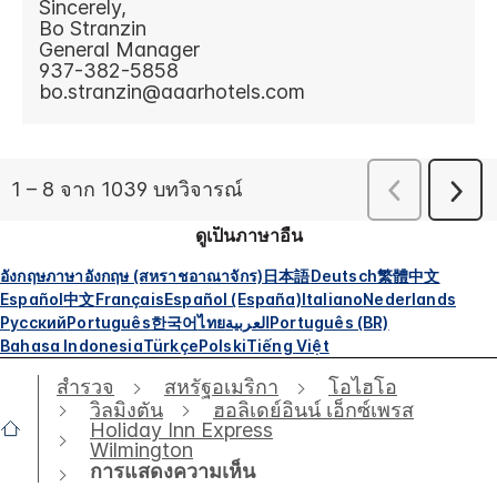
ดูเป็นภาษาอื่น
อังกฤษ
ภาษาอังกฤษ (สหราชอาณาจักร)
日本語
Deutsch
繁體中文
Español
中文
Français
Español (España)
Italiano
Nederlands
Русский
Português
한국어
ไทย
العربية
Português (BR)
Bahasa Indonesia
Türkçe
Polski
Tiếng Việt
สำรวจ
สหรัฐอเมริกา
โอไฮโอ
วิลมิงตัน
ฮอลิเดย์อินน์ เอ็กซ์เพรส
Holiday Inn Express
Wilmington
การแสดงความเห็น