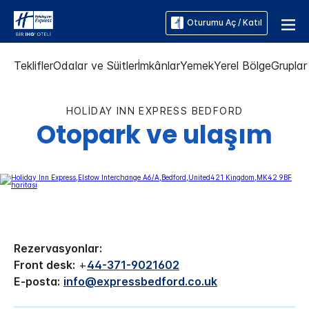
Oturumu Aç / Katıl
Teklifler
Odalar ve Süitler
İmkânlar
Yemek
Yerel Bölge
Gruplar 
HOLIDAY INN EXPRESS
BEDFORD
Otopark ve ulaşım
Rezervasyonlar:
Front desk:
+
44-371-9021602
E-posta:
info@expressbedford.co.uk