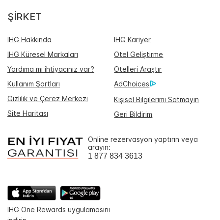
ŞIRKET
IHG Hakkında
IHG Kariyer
IHG Küresel Markaları
Otel Geliştirme
Yardıma mı ihtiyacınız var?
Otelleri Araştır
Kullanım Şartları
AdChoices
Gizlilik ve Çerez Merkezi
Kişisel Bilgilerimi Satmayın
Site Haritası
Geri Bildirim
Online rezervasyon yaptırın veya
arayın:
1 877 834 3613
IHG One Rewards uygulamasını