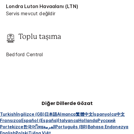
Londra Luton Havaalanı (LTN)
Servis mevcut değildir
Toplu taşıma
Bedford Central
Diğer Dillerde Gözat
Turkish
İngilizce (GB)
日本語
Almanca
繁體中文
İspanyolca
中文
Fransızca
Español (España)
İtalyanca
Hollanda
Русский
Portekizce
한국어
ไทย
العربية
Português (BR)
Bahasa Endonezya
English
Polski
Tiếng Việt