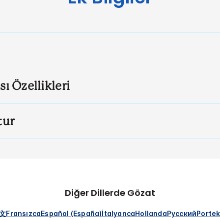
sı Özellikleri
tur
Diğer Dillerde Gözat
文
Fransızca
Español (España)
İtalyanca
Hollanda
Русский
Portek