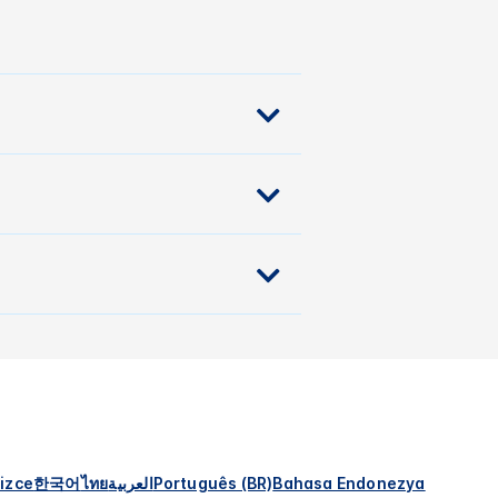
izce
한국어
ไทย
العربية
Português (BR)
Bahasa Endonezya