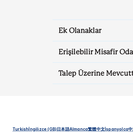
Ek Olanaklar
Erişilebilir Misafir Oda
Talep Üzerine Mevcut
Turkish
İngilizce (GB)
日本語
Almanca
繁體中文
İspanyolca
中