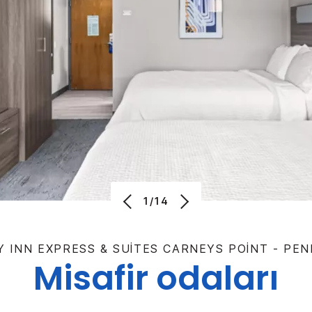
1/14
Y INN EXPRESS & SUITES
CARNEYS POINT - PEN
Misafir odaları