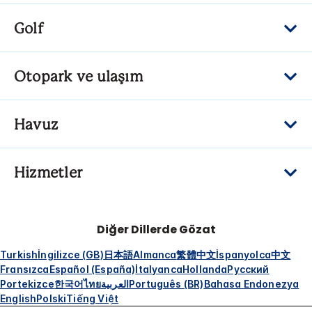
Golf
Otopark ve ulaşım
Havuz
Hizmetler
Diğer Dillerde Gözat
Turkish
İngilizce (GB)
日本語
Almanca
繁體中文
İspanyolca
中文
Fransızca
Español (España)
İtalyanca
Hollanda
Русский
Portekizce
한국어
ไทย
العربية
Português (BR)
Bahasa Endonezya
English
Polski
Tiếng Việt