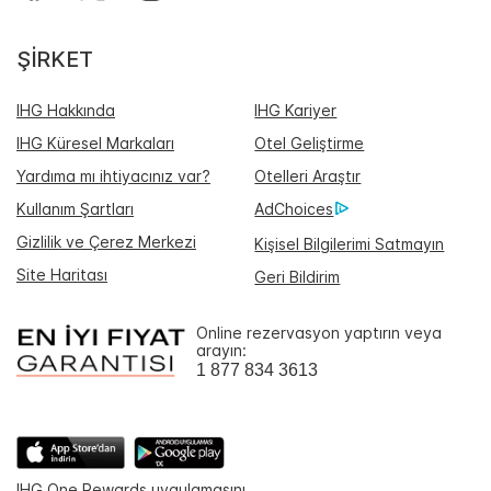
ŞIRKET
IHG Hakkında
IHG Kariyer
IHG Küresel Markaları
Otel Geliştirme
Yardıma mı ihtiyacınız var?
Otelleri Araştır
Kullanım Şartları
AdChoices
Gizlilik ve Çerez Merkezi
Kişisel Bilgilerimi Satmayın
Site Haritası
Geri Bildirim
Online rezervasyon yaptırın veya
arayın:
1 877 834 3613
IHG One Rewards uygulamasını