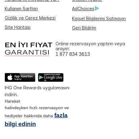
Kullanım Şartları
AdChoices
Gizlilik ve Çerez Merkezi
Kişisel Bilgilerimi Satmayın
Site Haritası
Geri Bildirim
Online rezervasyon yaptırın veya
arayın:
1 877 834 3613
IHG One Rewards uygulamasını
indirin.
Hareket
halindeyken hızlı rezervasyon ve
fazla
hediyeler hakkında daha
bilgi edinin