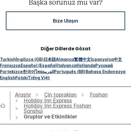
Başka sorunuz mu var?
Bize Ulaşın
Diğer Dillerde Gözat
Turkish
İngilizce (GB)
日本語
Almanca
繁體中文
İspanyolca
中文
Fransızca
Español (España)
İtalyanca
Hollanda
Русский
Portekizce
한국어
ไทย
العربية
Português (BR)
Bahasa Endonezya
English
Polski
Tiếng Việt
Araştır
Çin toprakları
Foshan
Holiday Inn Express
Holiday Inn Express Foshan
Sanshui
Gruplar ve Etkinlikler