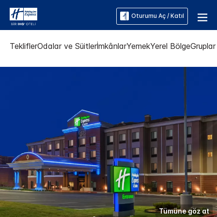
Oturumu Aç / Katıl
Teklifler
Odalar ve Süitler
İmkânlar
Yemek
Yerel Bölge
Gruplar 
Tümüne göz at