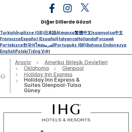
Diğer Dillerde Gözat
Turkish
İngilizce (GB)
日本語
Almanca
繁體中文
İspanyolca
中文
Fransızca
Español (España)
İtalyanca
Hollanda
Русский
Portekizce
한국어
ไทย
العربية
Português (BR)
Bahasa Endonezya
English
Polski
Tiếng Việt
Araştır
Amerika Birleşik Devletleri
Oklahoma
Glenpool
Holiday Inn Express
Holiday Inn Express &
Suites Glenpool-Tulsa
Güney