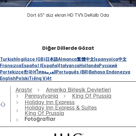
Dört 65" düz ekran HD TV'li DeKalb Oda
Diğer Dillerde Gözat
Turkish
İngilizce (GB)
日本語
Almanca
繁體中文
İspanyolca
中文
Fransızca
Español (España)
İtalyanca
Hollanda
Русский
Portekizce
한국어
ไทย
العربية
Português (BR)
Bahasa Endonezya
English
Polski
Tiếng Việt
Araştır
Amerika Birleşik Devletleri
Pennsylvania
King Of Prussia
Holiday Inn Express
Holiday Inn Express & Suites
King Of Prussia
Fotoğraflar