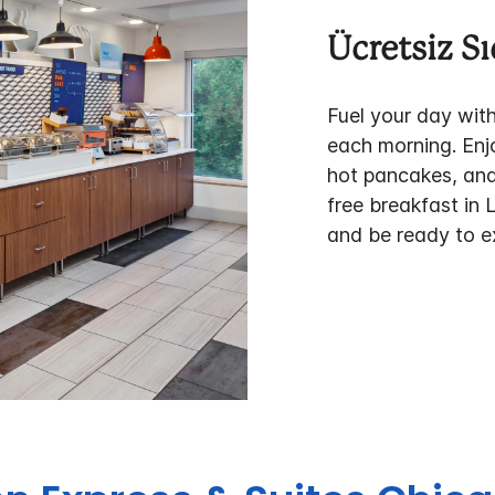
Ücretsiz S
Fuel your day with
each morning. Enj
hot pancakes, and
free breakfast in 
and be ready to e