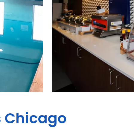
s
Chicago