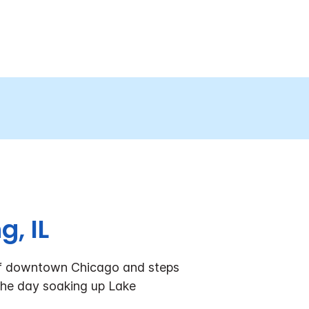
, IL
 of downtown Chicago and steps
d the day soaking up Lake