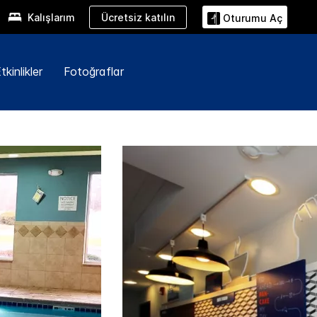
Ücretsiz katılın
Kalışlarım
Oturumu Aç
kinlikler
Fotoğraflar