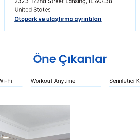
2323 172nd Street
Lansing
,
IL
60438
United States
Otopark ve ulaştırma ayrıntıları
Öne Çıkanlar
Wi-Fi
Workout Anytime
Serinletici 