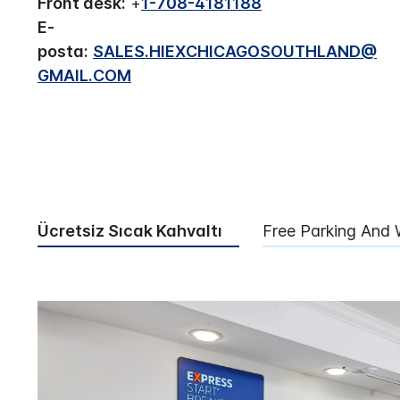
Front desk:
+
1-708-4181188
E-
posta:
SALES.HIEXCHICAGOSOUTHLAND@
GMAIL.COM
Ücretsiz Sıcak Kahvaltı
Free Parking And 