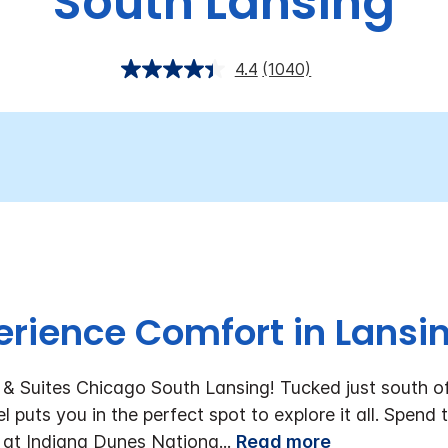
South Lansing
4.4
(1040)
erience Comfort in Lansing
 & Suites Chicago South Lansing! Tucked just south
l puts you in the perfect spot to explore it all. Spen
s at Indiana Dunes Nationa
...
Read more