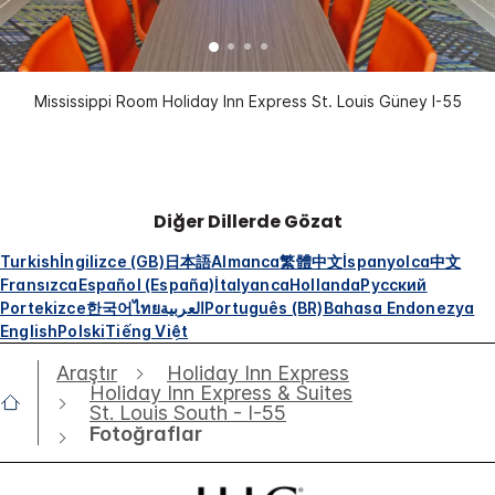
Mississippi Room Holiday Inn Express St. Louis Güney I-55
Diğer Dillerde Gözat
Turkish
İngilizce (GB)
日本語
Almanca
繁體中文
İspanyolca
中文
Fransızca
Español (España)
İtalyanca
Hollanda
Русский
Portekizce
한국어
ไทย
العربية
Português (BR)
Bahasa Endonezya
English
Polski
Tiếng Việt
Araştır
Holiday Inn Express
Holiday Inn Express & Suites
St. Louis South - I-55
Fotoğraflar