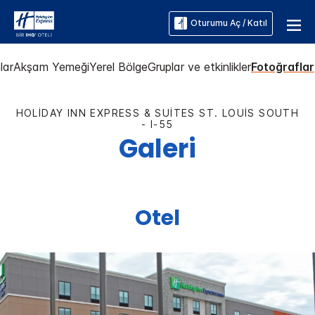
Oturumu Aç / Katıl
lar
Akşam Yemeği
Yerel Bölge
Gruplar ve etkinlikler
Fotoğraflar
HOLIDAY INN EXPRESS & SUITES
ST. LOUIS SOUTH
- I-55
Galeri
Otel