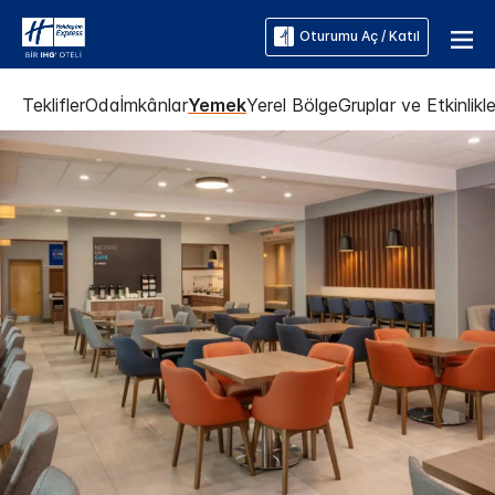
Oturumu Aç / Katıl
Teklifler
Oda
İmkânlar
Yemek
Yerel Bölge
Gruplar ve Etkinlikle