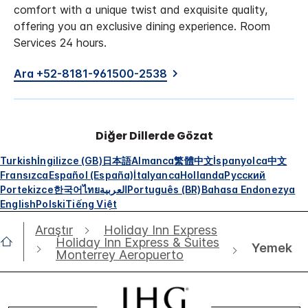
comfort with a unique twist and exquisite quality,
offering you an exclusive dining experience. Room
Services 24 hours.
Ara +52-8181-961500-2538
Diğer Dillerde Gözat
Turkish
İngilizce (GB)
日本語
Almanca
繁體中文
İspanyolca
中文
Fransızca
Español (España)
İtalyanca
Hollanda
Русский
Portekizce
한국어
ไทย
العربية
Português (BR)
Bahasa Endonezya
English
Polski
Tiếng Việt
Araştır
Holiday Inn Express
Holiday Inn Express & Suites
Yemek
Monterrey Aeropuerto