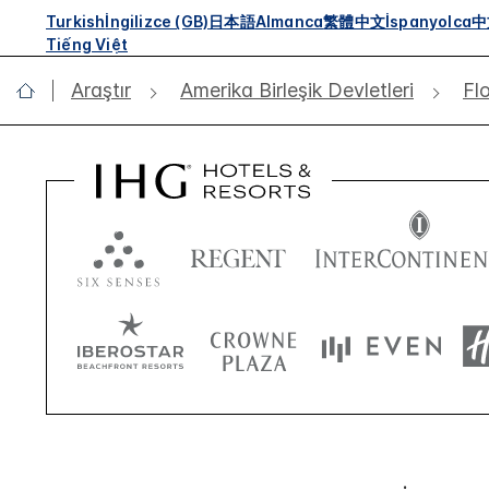
Turkish
İngilizce (GB)
日本語
Almanca
繁體中文
İspanyolca
中
Tiếng Việt
Araştır
Amerika Birleşik Devletleri
Fl