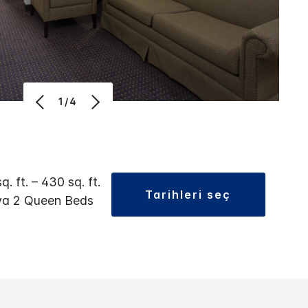
1/4
q. ft. – 430 sq. ft.
tarihleri seç
ya 2 Queen Beds