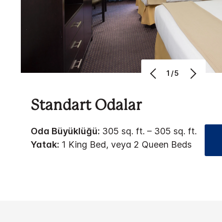
1/5
Standart Odalar
Oda Büyüklüğü:
305 sq. ft. – 305 sq. ft.
Yatak:
1 King Bed, veya 2 Queen Beds