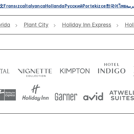
文
Fransızca
İtalyanca
Hollanda
Русский
Portekizce
한국어
ไทย
ربية
orida
Plant City
Holiday Inn Express
Hol