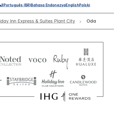
الع
Português (BR)
Bahasa Endonezya
English
Polski
iday Inn Express & Suites Plant City
Oda