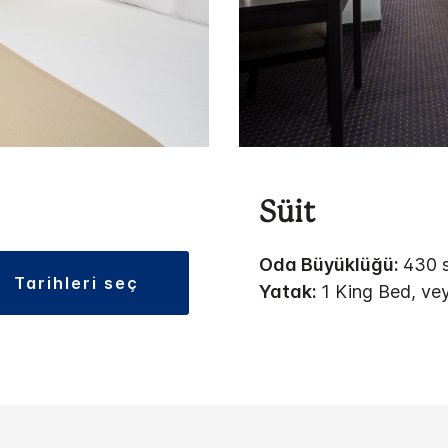
Süit
Oda Büyüklüğü:
430 s
tarihleri seç
Yatak:
1 King Bed, ve