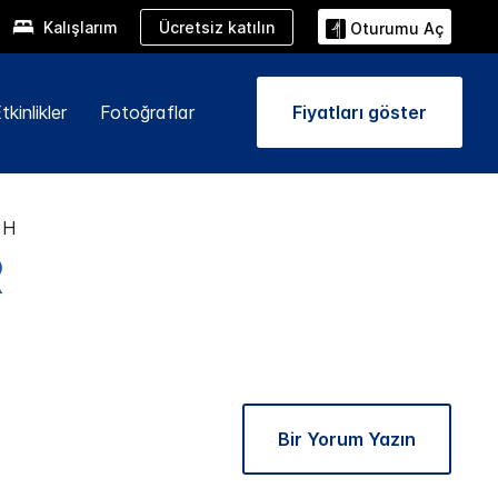
Ücretsiz katılın
Kalışlarım
Oturumu Aç
kinlikler
Fotoğraflar
Fiyatları göster
CH
R
Bir Yorum Yazın