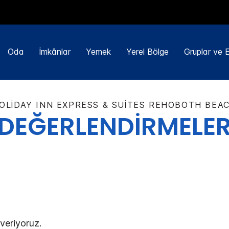
Oda
İmkânlar
Yemek
Yerel Bölge
Gruplar ve Et
OLIDAY INN EXPRESS & SUITES
REHOBOTH BEA
DEĞERLENDİRMELE
 veriyoruz.