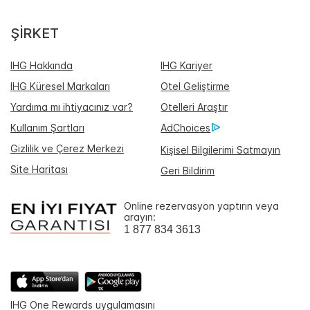
ŞIRKET
IHG Hakkında
IHG Kariyer
IHG Küresel Markaları
Otel Geliştirme
Yardıma mı ihtiyacınız var?
Otelleri Araştır
Kullanım Şartları
AdChoices
Gizlilik ve Çerez Merkezi
Kişisel Bilgilerimi Satmayın
Site Haritası
Geri Bildirim
Online rezervasyon yaptırın veya
arayın:
1 877 834 3613
IHG One Rewards uygulamasını