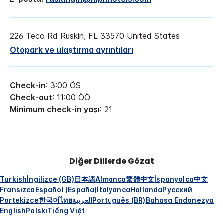
226 Teco Rd
Ruskin
,
FL
33570
United States
Otopark ve ulaştırma ayrıntıları
Check-in
: 3:00 ÖS
Check-out
: 11:00 ÖÖ
Minimum check-in yaşı
: 21
Diğer Dillerde Gözat
Turkish
İngilizce (GB)
日本語
Almanca
繁體中文
İspanyolca
中文
Fransızca
Español (España)
İtalyanca
Hollanda
Русский
Portekizce
한국어
ไทย
العربية
Português (BR)
Bahasa Endonezya
English
Polski
Tiếng Việt