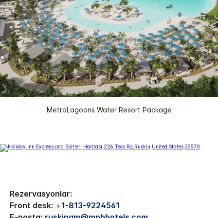
MetroLagoons Water Resort Package
Rezervasyonlar:
Front desk:
+
1-813-9224561
E-posta:
ruskingm@mphhotels.com