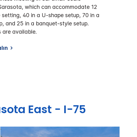
 Sarasota, which can accommodate 12
 setting, 40 in a U-shape setup, 70 in a
p, and 25 in a banquet-style setup.
are available.
alın
sota East - I-75