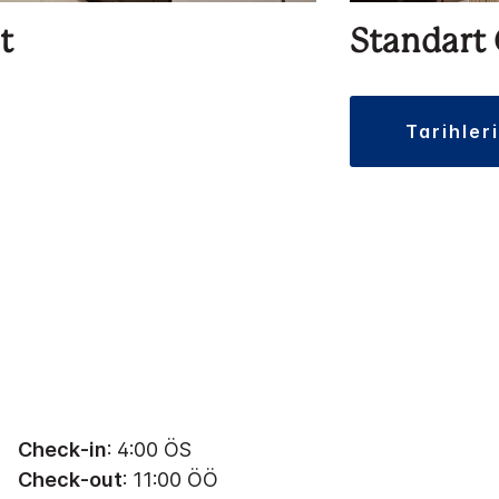
t
Standart
tarihler
Check-in
: 4:00 ÖS
Check-out
: 11:00 ÖÖ