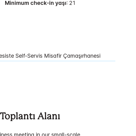
Minimum check-in yaşı
: 21
esiste Self-Servis Misafir Çamaşırhanesi
Toplantı Alanı
iness meeting in our small-scale