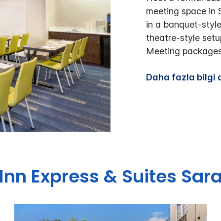
meeting space in
in a banquet-style
theatre-style setu
Meeting packages 
Daha fazla bilgi 
Inn Express & Suites
Sara