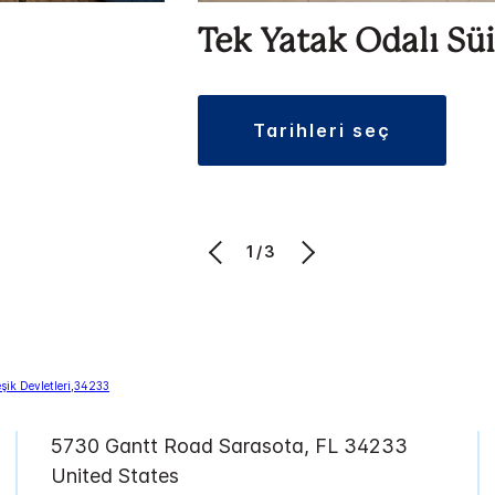
Tek Yatak Odalı Süi
tarihleri seç
1/3
5730 Gantt Road
Sarasota
,
FL
34233
United States