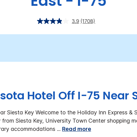
East - I-75
3.9
(1708)
sota Hotel Off I-75 Near 
ar Siesta Key
Welcome to the Holiday Inn Express & S
 from Siesta Key, University Town Center shopping mal
orary accommodations
...
Read more