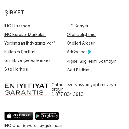
ŞIRKET
IHG Hakkında
IHG Kariyer
IHG Küresel Markaları
Otel Geliştirme
Yardıma mı ihtiyacınız var?
Otelleri Araştır
Kullanım Şartları
AdChoices
Gizlilik ve Çerez Merkezi
Kişisel Bilgilerimi Satmayın
Site Haritası
Geri Bildirim
Online rezervasyon yaptırın veya
arayın:
1 877 834 3613
IHG One Rewards uygulamasını