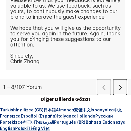
Diğer Dillerde Gözat
Turkish
İngilizce (GB)
日本語
Almanca
繁體中文
İspanyolca
中文
Fransızca
Español (España)
İtalyanca
Hollanda
Русский
Portekizce
한국어
ไทย
العربية
Português (BR)
Bahasa Endonezya
English
Polski
Tiếng Việt