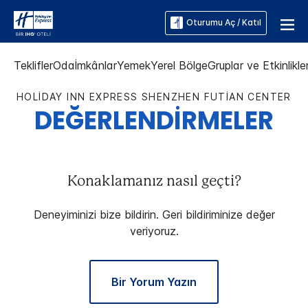
Oturumu Aç / Katıl
Teklifler
Oda
İmkânlar
Yemek
Yerel Bölge
Gruplar ve Etkinlikle
HOLIDAY INN EXPRESS
SHENZHEN FUTIAN CENTER
DEĞERLENDİRMELER
Konaklamanız nasıl geçti?
Deneyiminizi bize bildirin. Geri bildiriminize değer
veriyoruz.
Bir Yorum Yazın