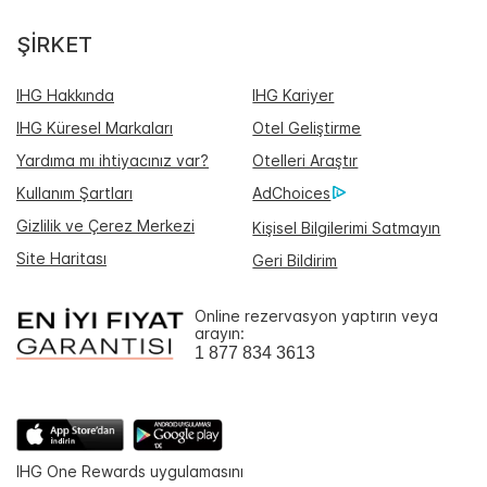
ŞIRKET
IHG Hakkında
IHG Kariyer
IHG Küresel Markaları
Otel Geliştirme
Yardıma mı ihtiyacınız var?
Otelleri Araştır
Kullanım Şartları
AdChoices
Gizlilik ve Çerez Merkezi
Kişisel Bilgilerimi Satmayın
Site Haritası
Geri Bildirim
Online rezervasyon yaptırın veya
arayın:
1 877 834 3613
IHG One Rewards uygulamasını