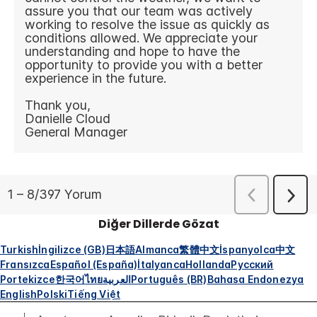
Diğer Dillerde Gözat
Turkish
İngilizce (GB)
日本語
Almanca
繁體中文
İspanyolca
中文
Fransızca
Español (España)
İtalyanca
Hollanda
Русский
Portekizce
한국어
ไทย
العربية
Português (BR)
Bahasa Endonezya
English
Polski
Tiếng Việt