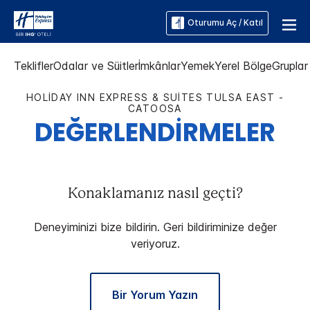
Oturumu Aç / Katıl
Teklifler
Odalar ve Süitler
İmkânlar
Yemek
Yerel Bölge
Gruplar 
HOLIDAY INN EXPRESS & SUITES
TULSA EAST -
CATOOSA
DEĞERLENDİRMELER
Konaklamanız nasıl geçti?
Deneyiminizi bize bildirin. Geri bildiriminize değer
veriyoruz.
Bir Yorum Yazın