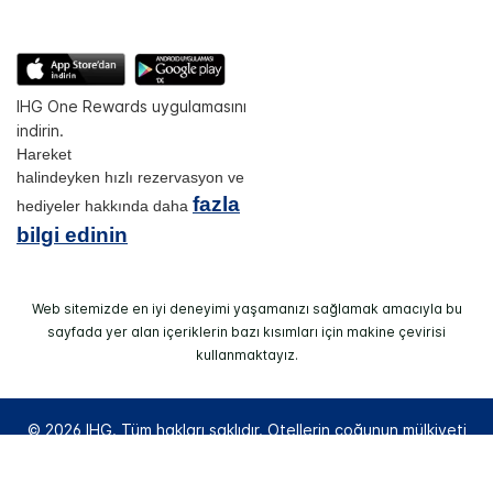
IHG One Rewards uygulamasını
indirin.
Hareket
halindeyken hızlı rezervasyon ve
fazla
hediyeler hakkında daha
bilgi edinin
Web sitemizde en iyi deneyimi yaşamanızı sağlamak amacıyla bu
sayfada yer alan içeriklerin bazı kısımları için makine çevirisi
kullanmaktayız.
© 2026 IHG. Tüm hakları saklıdır. Otellerin çoğunun mülkiyeti
ve işletmesi bağımsız kişi veya kurumlara aittir.
Select