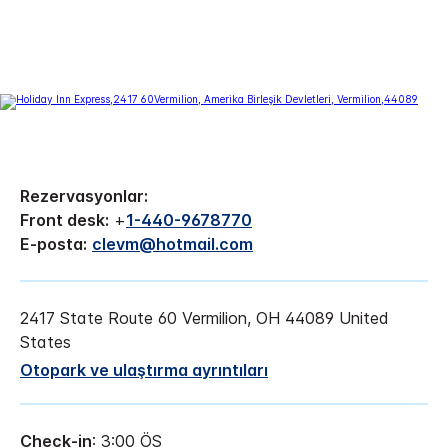
Rezervasyonlar:
Front desk:
+
1-440-9678770
E-posta:
clevm@hotmail.com
2417 State Route 60
Vermilion
,
OH
44089
United
States
Otopark ve ulaştırma ayrıntıları
Check-in
: 3:00 ÖS