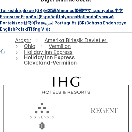
Turkish
İngilizce (GB)
日本語
Almanca
繁體中文
İspanyolca
中文
Fransızca
Español (España)
İtalyanca
Hollanda
Русский
Portekizce
한국어
ไทย
العربية
Português (BR)
Bahasa Endonezya
English
Polski
Tiếng Việt
Araştır
Amerika Birleşik Devletleri
Ohio
Vermilion
Holiday Inn Express
Holiday Inn Express
Cleveland-Vermilion