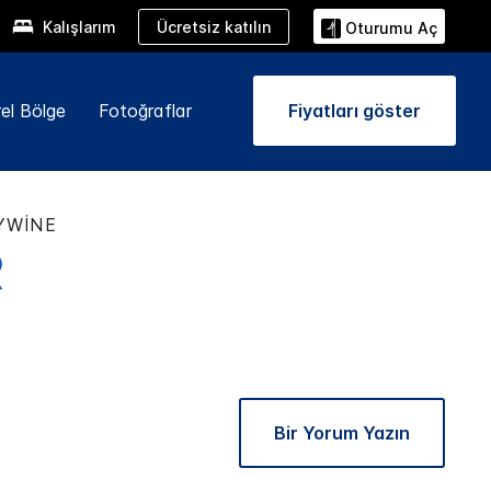
Ücretsiz katılın
Kalışlarım
Oturumu Aç
el Bölge
Fotoğraflar
Fiyatları göster
YWINE
R
Bir Yorum Yazın