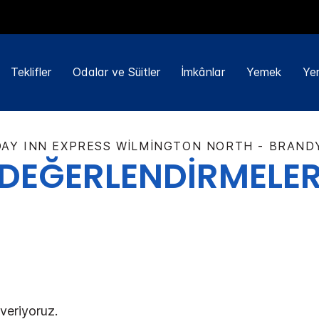
Teklifler
Odalar ve Süitler
İmkânlar
Yemek
Yer
DAY INN EXPRESS
WILMINGTON NORTH - BRAND
DEĞERLENDİRMELE
 veriyoruz.