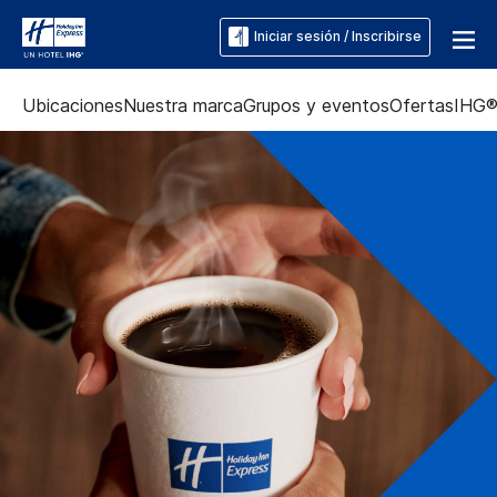
Iniciar sesión / Inscribirse
Ubicaciones
Nuestra marca
Grupos y eventos
Ofertas
IHG®