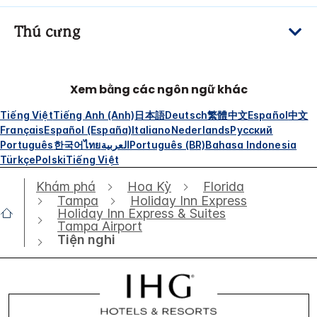
Thú cưng
Xem bằng các ngôn ngữ khác
Tiếng Việt
Tiếng Anh (Anh)
日本語
Deutsch
繁體中文
Español
中文
Français
Español (España)
Italiano
Nederlands
Русский
Português
한국어
ไทย
العربية
Português (BR)
Bahasa Indonesia
Türkçe
Polski
Tiếng Việt
Khám phá
Hoa Kỳ
Florida
Tampa
Holiday Inn Express
Holiday Inn Express & Suites
Tampa Airport
Tiện nghi