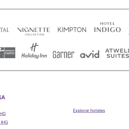
SA
Explorar hoteles
IHG
 IHG