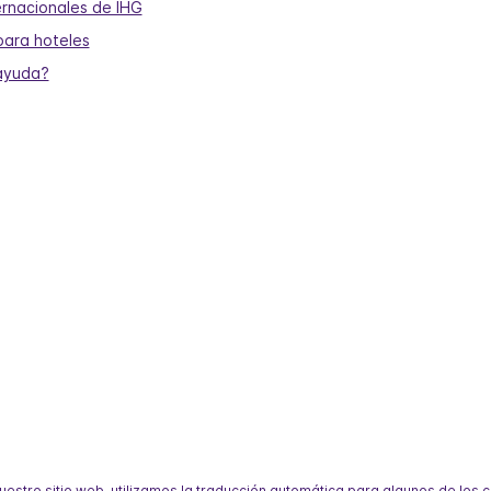
ernacionales de IHG
para hoteles
ayuda?
nuestro sitio web, utilizamos la traducción automática para algunos de los