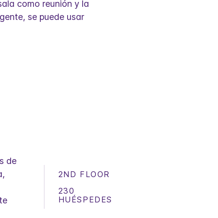
 sala como reunión y la
 gente, se puede usar
s de
a,
2ND FLOOR
s
230
HUÉSPEDES
te