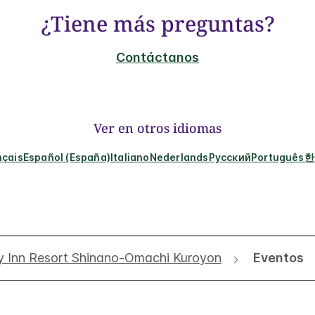
¿Tiene más preguntas?
Contáctanos
Ver en otros idiomas
nçais
Español (España)
Italiano
Nederlands
Русский
Português
한
y Inn Resort Shinano-Omachi Kuroyon
Eventos