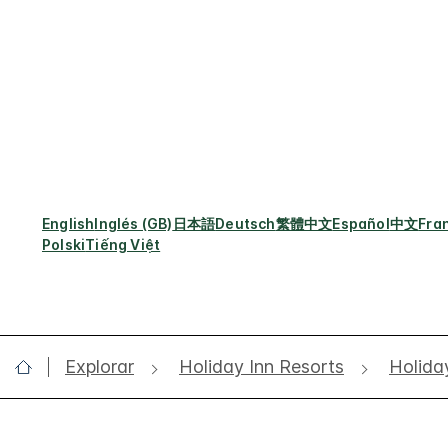
English
Inglés (GB)
日本語
Deutsch
繁體中文
Español
中文
Fra
Polski
Tiếng Việt
Explorar
Holiday Inn Resorts
Holida