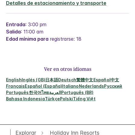
Detalles de estacionamiento y transporte
Entrada
: 3:00 pm
Salida
: 11:00 am
Edad mínima para
registrarse: 18
Ver en otros idiomas
English
Inglés (GB)
日本語
Deutsch
繁體中文
Español
中文
Français
Español (España)
Italiano
Nederlands
Русский
Português
한국어
ไทย
العربية
Português (BR)
Bahasa Indonesia
Türkçe
Polski
Tiếng Việt
Explorar
Holiday Inn Resorts