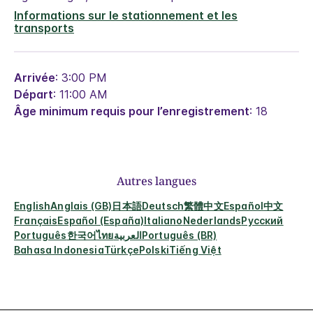
Informations sur le stationnement et les
transports
Arrivée
: 3:00 PM
Départ
: 11:00 AM
Âge minimum requis pour l’enregistrement
: 18
Autres langues
English
Anglais (GB)
日本語
Deutsch
繁體中文
Español
中文
Français
Español (España)
Italiano
Nederlands
Русский
Português
한국어
ไทย
العربية
Português (BR)
Bahasa Indonesia
Türkçe
Polski
Tiếng Việt