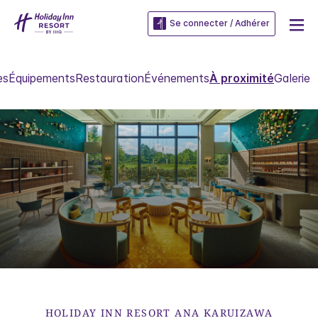
Se connecter / Adhérer
es
Équipements
Restauration
Événements
À proximité
Galerie
HOLIDAY INN RESORT
ANA KARUIZAWA