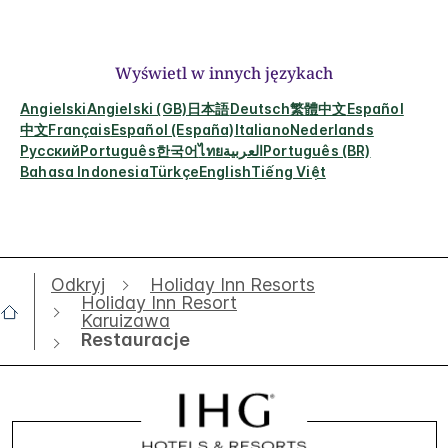
Wyświetl w innych językach
Angielski
Angielski (GB)
日本語
Deutsch
繁體中文
Español
中文
Français
Español (España)
Italiano
Nederlands
Русский
Português
한국어
ไทย
العربية
Português (BR)
Bahasa Indonesia
Türkçe
English
Tiếng Việt
Odkryj
Holiday Inn Resorts
Holiday Inn Resort
Karuizawa
Restauracje