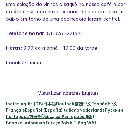
uma seleção de vinhos e saquê no nosso café e bar
do átrio inspirado numa cabana de madeira e sofás
baixo em torno de uma acolhedora lareira central.
Telefone no bar:
81-0261-221530
Horas:
9:00 da manhã - 10:00 da tarde
Local:
2º andar
Visualizar noutras línguas
Inglês
Inglês (GB)
日本語
Deutsch
繁體中文
Español
中文
Français
Español (España)
Italiano
Nederlands
Русский
Português
한국어
ไทย
العربية
Português (BR)
Bahasa Indonesia
Türkçe
Polski
Tiếng Việt