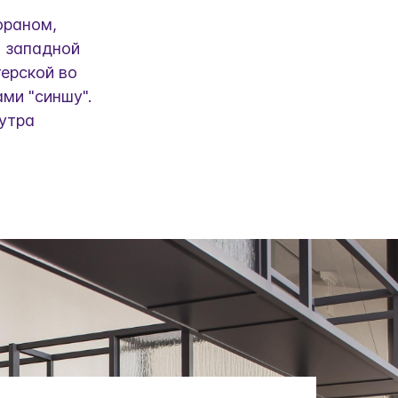
ораном,
и западной
терской во
ми "синшу".
 утра