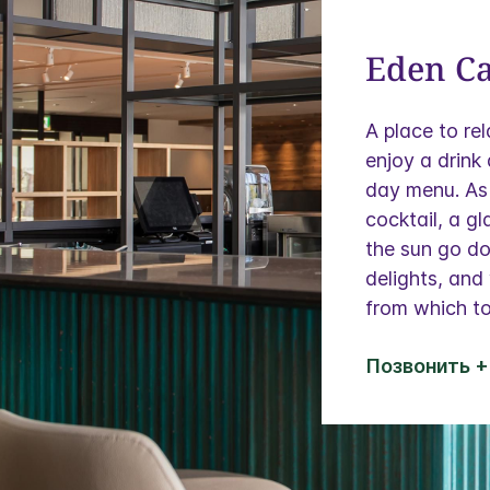
Eden Ca
A place to re
enjoy a drink 
day menu. As 
cocktail, a g
the sun go d
delights, and
from which to 
Позвонить +