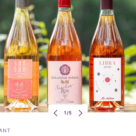
1/5
RANT