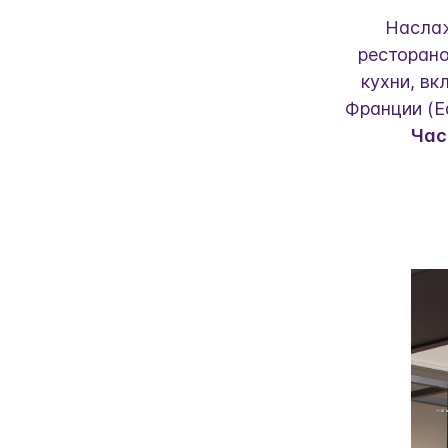
Наслаж
ресторано
кухни, вк
Франции (E
Час