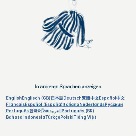
In anderen Sprachen anzeigen
English
Englisch (GB)
日本語
Deutsch
繁體中文
Español
中文
Français
Español (España)
Italiano
Nederlands
Русский
Português
한국어
ไทย
العربية
Português (BR)
Bahasa Indonesia
Türkçe
Polski
Tiếng Việt