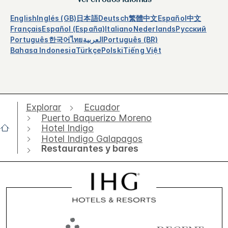
English
Inglés (GB)
日本語
Deutsch
繁體中文
Español
中文
Français
Español (España)
Italiano
Nederlands
Русский
Português
한국어
ไทย
العربية
Português (BR)
Bahasa Indonesia
Türkçe
Polski
Tiếng Việt
Explorar
Ecuador
Puerto Baquerizo Moreno
Hotel Indigo
Hotel Indigo Galapagos
Restaurantes y bares