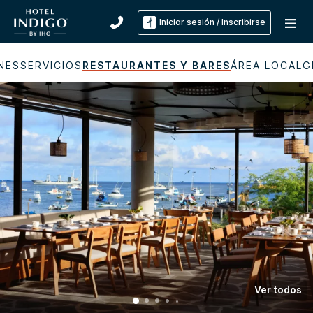
Iniciar sesión / Inscribirse
NES
SERVICIOS
RESTAURANTES Y BARES
ÁREA LOCAL
G
Ver todos