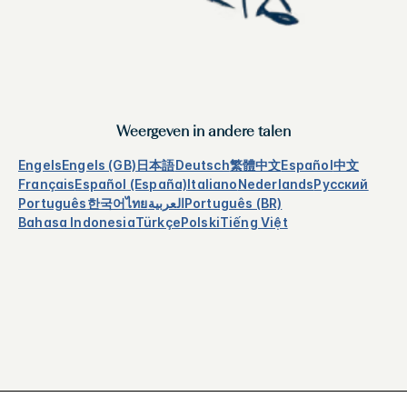
Weergeven in andere talen
Engels
Engels (GB)
日本語
Deutsch
繁體中文
Español
中文
Français
Español (España)
Italiano
Nederlands
Русский
Português
한국어
ไทย
العربية
Português (BR)
Bahasa Indonesia
Türkçe
Polski
Tiếng Việt