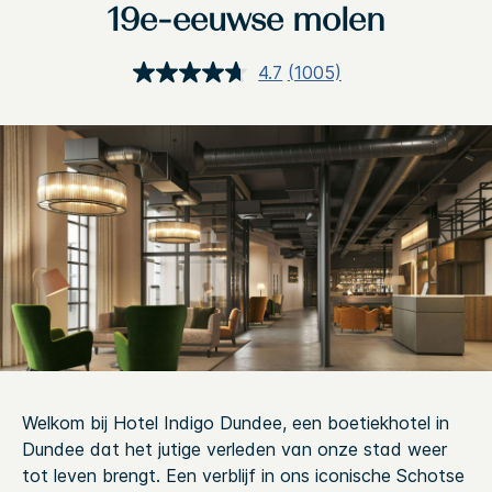
19e-eeuwse molen
4.7
(1005)
Lees
1005
beoordelingen.
Dezelfde
paginalink.
Welkom bij Hotel Indigo Dundee, een boetiekhotel in
Dundee dat het jutige verleden van onze stad weer
tot leven brengt. Een verblijf in ons iconische Schotse