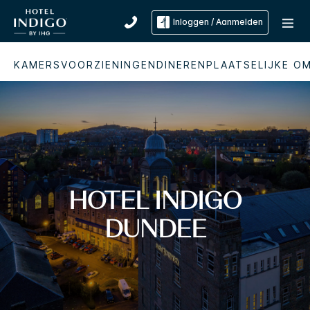
Inloggen / Aanmelden
KAMERS
VOORZIENINGEN
DINEREN
PLAATSELIJKE O
HOTEL INDIGO
DUNDEE