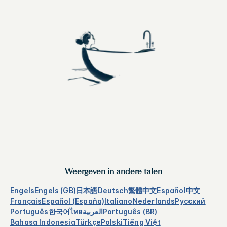
Weergeven in andere talen
Engels
Engels (GB)
日本語
Deutsch
繁體中文
Español
中文
Français
Español (España)
Italiano
Nederlands
Русский
Português
한국어
ไทย
العربية
Português (BR)
Bahasa Indonesia
Türkçe
Polski
Tiếng Việt