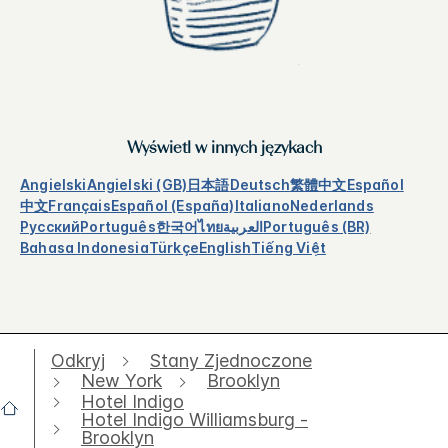
Wyświetl w innych językach
Angielski
Angielski (GB)
日本語
Deutsch
繁體中文
Español
中文
Français
Español (España)
Italiano
Nederlands
Русский
Português
한국어
ไทย
العربية
Português (BR)
Bahasa Indonesia
Türkçe
English
Tiếng Việt
Odkryj
Stany Zjednoczone
New York
Brooklyn
Hotel Indigo
Hotel Indigo Williamsburg -
Brooklyn