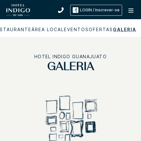
LOGIN / Inscrever-se
ESTAURANTE
ÁREA LOCAL
EVENTOS
OFERTAS
GALERIA
HOTEL INDIGO
GUANAJUATO
GALERIA