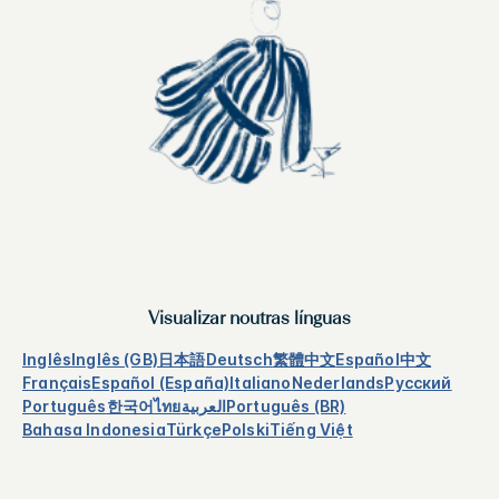
Visualizar noutras línguas
Inglês
Inglês (GB)
日本語
Deutsch
繁體中文
Español
中文
Français
Español (España)
Italiano
Nederlands
Русский
Português
한국어
ไทย
العربية
Português (BR)
Bahasa Indonesia
Türkçe
Polski
Tiếng Việt