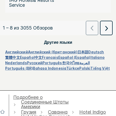
Другие языки
Английский
Английский (британский)
日本語
Deutsch
繁體中文
Español
中文
Français
Español (España)
Italiano
Nederlands
Русский
Português
한국어
ไทย
العربية
Português (BR)
Bahasa Indonesia
Türkçe
Polski
Tiếng Việt
Подробнее о
Соединенные Штаты
Америки
Грузия
Саванна
Hotel Indigo