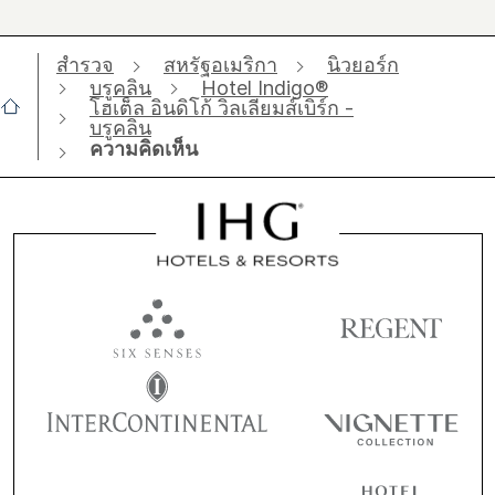
สำรวจ
สหรัฐอเมริกา
นิวยอร์ก
บรูคลิน
Hotel Indigo®
โฮเต็ล อินดิโก้ วิลเลียมส์เบิร์ก -
บรูคลิน
ความคิดเห็น