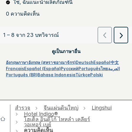
ดูเป็นภาษาอื่น
อังกฤษ
ภาษาอังกฤษ (สหราชอาณาจักร)
Deutsch
Español
中文
Français
Español (España)
Русский
Português
ไทย
العربية
Português (BR)
Bahasa Indonesia
Türkçe
Polski
สำรวจ
จีนแผ่นดินใหญ่
Lingshui
Hotel Indigo®
โฮเต็ล อินดิโก้ ไหหลำ เคลียร์
วอเทอร์ เบย์
ความคิดเห็น