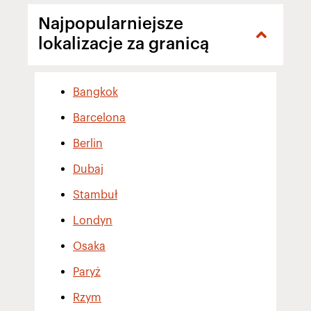
Najpopularniejsze
lokalizacje za granicą
Bangkok
Barcelona
Berlin
Dubaj
Stambuł
Londyn
Osaka
Paryż
Rzym