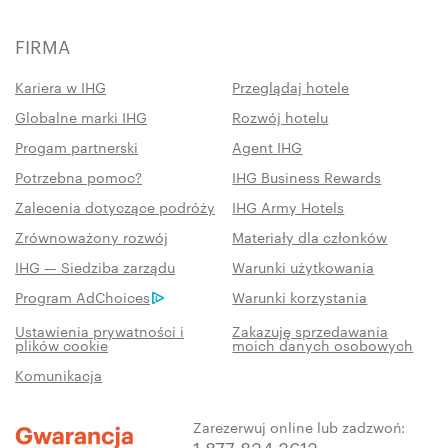
FIRMA
Kariera w IHG
Przeglądaj hotele
Globalne marki IHG
Rozwój hotelu
Progam partnerski
Agent IHG
Potrzebna pomoc?
IHG Business Rewards
Zalecenia dotyczące podróży
IHG Army Hotels
Zrównoważony rozwój
Materiały dla członków
IHG — Siedziba zarządu
Warunki użytkowania
Program AdChoices
Warunki korzystania
Ustawienia prywatności i
Zakazuję sprzedawania
plików cookie
moich danych osobowych
Komunikacja
Zarezerwuj online lub zadzwoń:
1 877 834 3613