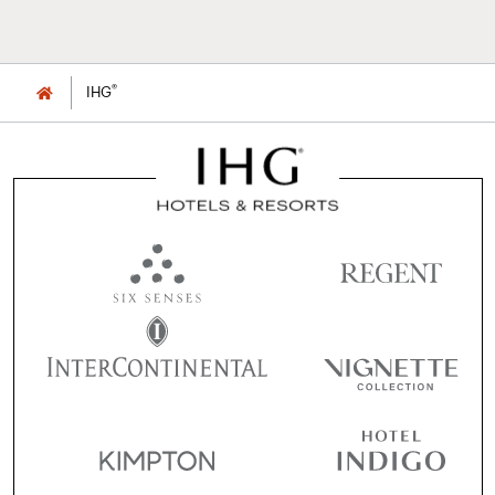
®
IHG