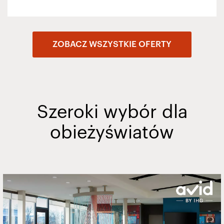
ZOBACZ WSZYSTKIE OFERTY
Szeroki wybór dla
obieżyświatów
Slide
2
of
20