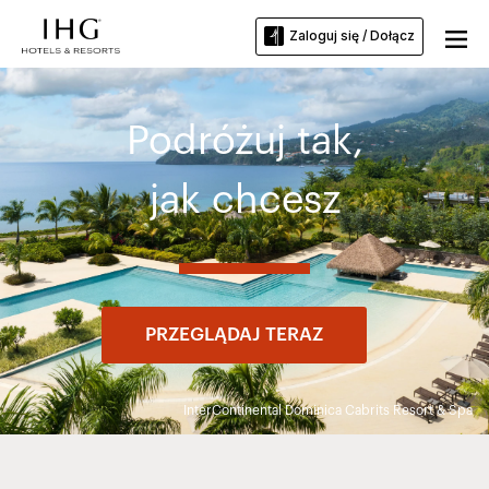
Zaloguj się / Dołącz
Podróżuj tak,
jak chcesz
PRZEGLĄDAJ TERAZ
InterContinental Dominica Cabrits Resort & Spa