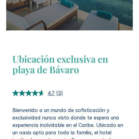
Ubicación exclusiva en
playa de Bávaro
4.7
(3)
Lea
3
reseñas.
Bienvenido a un mundo de sofisticación y
Enlace
en
exclusividad nunca visto donde te espera una
la
experiencia inolvidable en el Caribe. Ubicado en
misma
página.
un oasis apto para toda la familia, el hotel