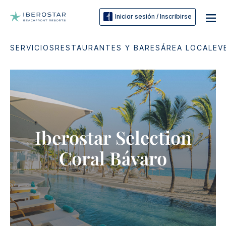
Iniciar sesión / Inscribirse
SERVICIOS
RESTAURANTES Y BARES
ÁREA LOCAL
EV
Iberostar Selection​
Coral Bávaro