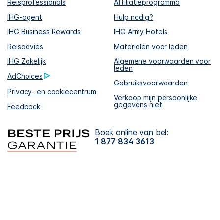
Reisprofessionals
Affiliatieprogramma
IHG-agent
Hulp nodig?
IHG Business Rewards
IHG Army Hotels
Reisadvies
Materialen voor leden
IHG Zakelijk
Algemene voorwaarden voor
leden
AdChoices
Gebruiksvoorwaarden
Privacy- en cookiecentrum
Verkoop mijn persoonlijke
gegevens niet
Feedback
Boek online van bel:
1 877 834 3613
Download de IHG One
Rewards-app