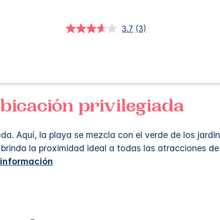
3.7
(3)
Lea
3
reseñas.
Enlace
en
la
misma
página.
ubicación privilegiada
a. Aquí, la playa se mezcla con el verde de los jardi
brinda la proximidad ideal a todas las atracciones de
información