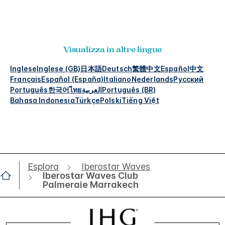
Visualizza in altre lingue
Inglese
Inglese (GB)
日本語
Deutsch
繁體中文
Español
中文
Français
Español (España)
Italiano
Nederlands
Русский
Português
한국어
ไทย
العربية
Português (BR)
Bahasa Indonesia
Türkçe
Polski
Tiếng Việt
Esplora
Iberostar Waves
Iberostar Waves Club
Palmeraie Marrakech