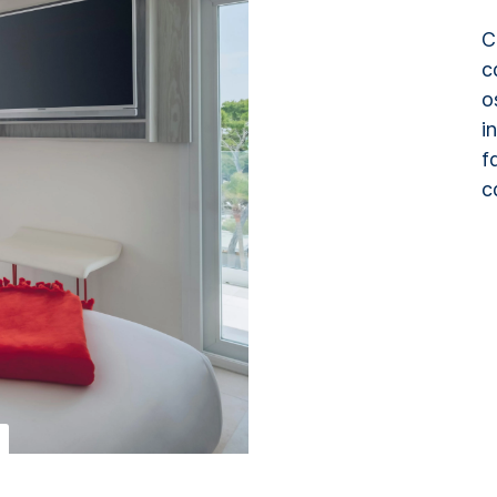
C
c
o
i
f
c