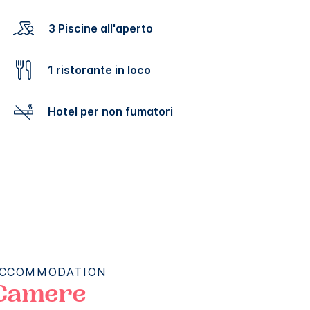
3 Piscine all'aperto
1 ristorante in loco
Hotel per non fumatori
CCOMMODATION
Camere