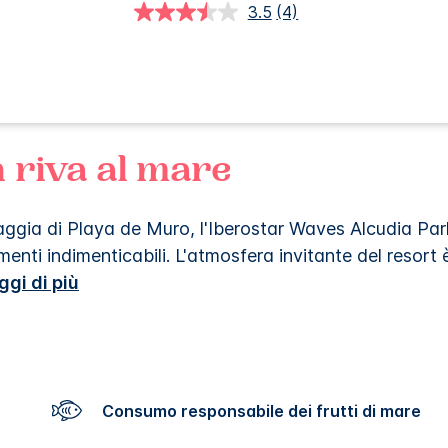
3.5
(4)
Leggi
4
recensioni.
Stesso
link
alla
pagina.
n riva al mare
aggia di Playa de Muro, l'Iberostar Waves Alcudia Park
nti indimenticabili. L'atmosfera invitante del resort 
ggi di più
Consumo responsabile dei frutti di mare