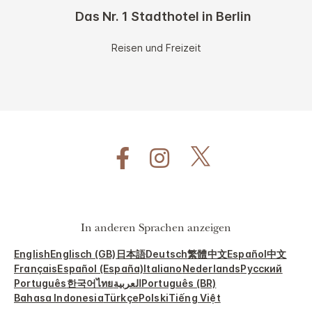
Das Nr. 1 Stadthotel in Berlin
Reisen und Freizeit
In anderen Sprachen anzeigen
English
Englisch (GB)
日本語
Deutsch
繁體中文
Español
中文
Français
Español (España)
Italiano
Nederlands
Русский
Português
한국어
ไทย
العربية
Português (BR)
Bahasa Indonesia
Türkçe
Polski
Tiếng Việt